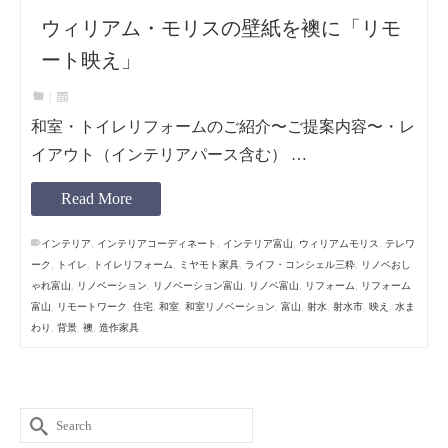
ウィリアム・モリスの壁紙を襖に「リモ
ート映え」
|
和室・トイレリフォームのご紹介〜ご提案内容〜・レ
イアウト（インテリアパース含む） …
Read More
インテリア
,
インテリアコーディネート
,
インテリア富山
,
ウィリアムモリス
,
テレワ
ーク
,
トイレ
,
トイレリフォーム
,
ミヤモト家具
,
ライフ・コンシェル三粋
,
リノベおし
ゃれ富山
,
リノベーション
,
リノベーション富山
,
リノベ富山
,
リフォーム
,
リフォーム
富山
,
リモートワーク
,
住宅
,
和室
,
和室リノベーション
,
富山
,
射水
,
射水市
,
映え
,
水ま
わり
,
背景
,
襖
,
造作家具
Search