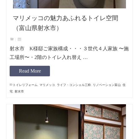
マリメッコの魅力あふれるトイレ空間
（富山県射水市）
|
射水市 K様邸ご家族構成・・・３世代４人家族 〜施
工場所〜・2階のトイレ入れ替え …
Read More
トイレリフォーム
,
マリメッコ
,
ライフ・コンシェル三粋
,
リノベーション富山
,
住
宅
,
射水市