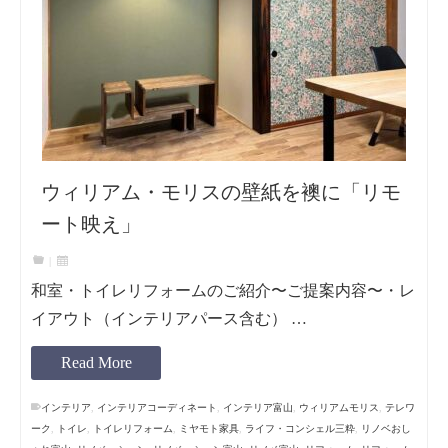
ウィリアム・モリスの壁紙を襖に「リモ
ート映え」
|
和室・トイレリフォームのご紹介〜ご提案内容〜・レ
イアウト（インテリアパース含む） …
Read More
インテリア
,
インテリアコーディネート
,
インテリア富山
,
ウィリアムモリス
,
テレワ
ーク
,
トイレ
,
トイレリフォーム
,
ミヤモト家具
,
ライフ・コンシェル三粋
,
リノベおし